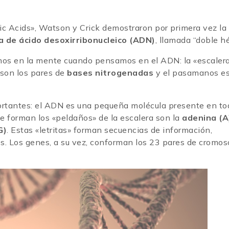
leic Acids», Watson y Crick demostraron por primera vez la
a de ácido desoxirribonucleico (ADN)
, llamada “doble hé
mos en la mente cuando pensamos en el ADN: la «escaler
 son los pares de
bases nitrogenadas
y el pasamanos e
ortantes: el ADN es una pequeña molécula presente en to
ue forman los «peldaños» de la escalera son la
adenina (A)
G)
. Estas «letritas» forman secuencias de información,
s. Los genes, a su vez, conforman los 23 pares de cromo