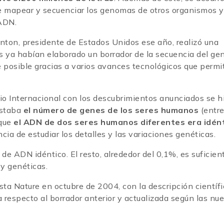
e mapear y secuenciar los genomas de otros organismos y
 ADN.
inton, presidente de Estados Unidos ese año, realizó una
os ya habían elaborado un borrador de la secuencia del g
 posible gracias a varios avances tecnológicos que permi
cio Internacional con los descubrimientos anunciados se h
estaba
el número de genes de los seres humanos
(entre
 que
el ADN de dos seres humanos diferentes era idén
cia de estudiar los detalles y las variaciones genéticas.
e ADN idéntico. El resto, alrededor del 0,1%, es suficien
 y genéticas.
ista Nature en octubre de 2004, con la descripción científ
respecto al borrador anterior y actualizada según las nu