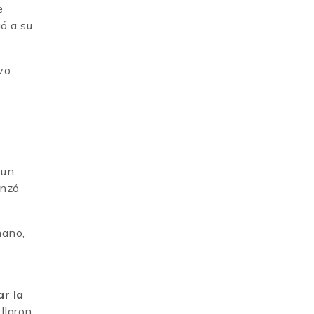
e
ó a su
evo
 un
enzó
mano,
r la
llaron