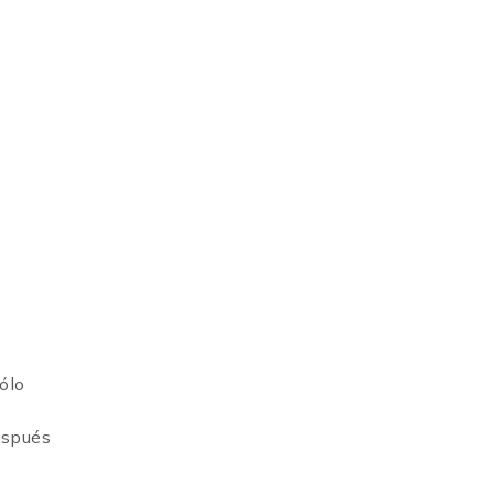
ólo
espués