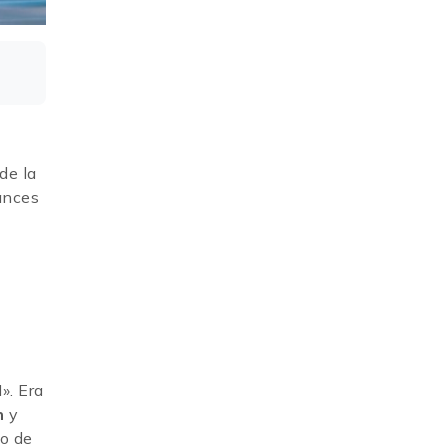
de la
ances
». Era
n
y
so de