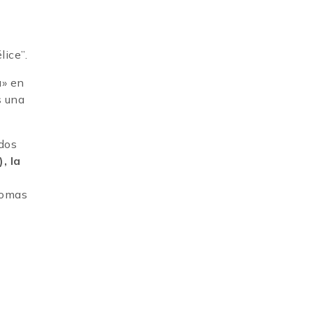
lice”.
a» en
s una
dos
, la
somas