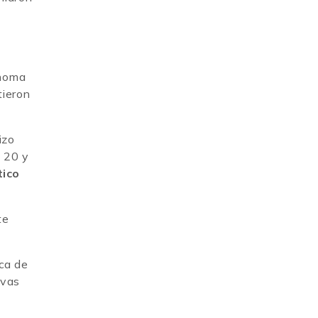
enoma
tieron
izo
 20 y
tico
te
ica de
evas