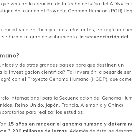
 que ver con la creación de la fecha del «Día del ADN». Fu
vestigación, cuando el Proyecto Genoma Humano (PGH) lleg
la iniciativa científica que, dos años antes, entregó un nu
lo se hizo otro gran descubrimiento:
la secuenciación del
umano?
nidos y de otros grandes países para que destinen un
la investigación científica? Tal inversión, a pesar de ser
se logró con el Proyecto Genoma Humano (HGDP), que com
orcio Internacional para la Secuenciación del Genoma Hu
Unidos, Reino Unido, Japón, Francia, Alemania y China)
boratorios para realizar los estudios.
rían
15 años en mapear el genoma humano y determina
e 3.200 millones de letras
. Además de éste, se desarro