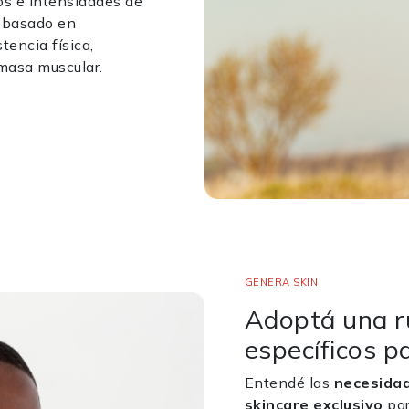
os e intensidades de
o basado en
tencia física,
masa muscular.
GENERA SKIN
Adoptá una r
específicos pa
Entendé las
necesidad
skincare exclusivo
par