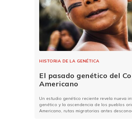
HISTORIA DE LA GENÉTICA
El pasado genético del C
Americano
Un estudio genético reciente revela nueva i
genético y la ascendencia de los pueblos ori
Americano, rutas migratorias antes desconoc
de que el continente estuvo poblado por dif
diferentes rutas. La investigación, liderada 
Unidos y Brasil, fue publicada en la …
Sigue 