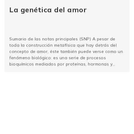
La genética del amor
Sumario de las notas principales (SNP) A pesar de
toda la construcción metafísica que hay detrás del
concepto de amor, éste también puede verse como un
fenómeno biológico: es una serie de procesos
bioquímicos mediados por proteínas, hormonas y
receptores; Como en todo fenómeno biológico, la
genética desempeña un papel importante.
Especialmente los genes HLA, …
Sigue leyendo