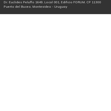
Dr. Euclides Peluffo 1649, Local 001, Edificio FORUM, CP 11300
Puerto del Buceo, Montevideo - Uruguay