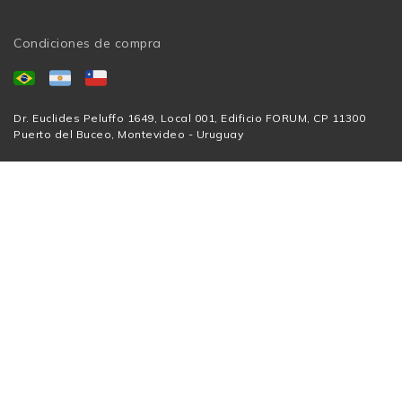
Condiciones de compra
Dr. Euclides Peluffo 1649, Local 001, Edificio FORUM, CP 11300
Puerto del Buceo, Montevideo - Uruguay