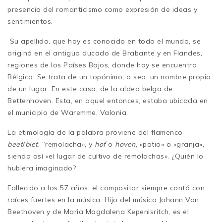
presencia del romanticismo como expresión de ideas y
sentimientos.
Su apellido, que hoy es conocido en todo el mundo, se
originó en el antiguo ducado de Brabante y en Flandes,
regiones de los Países Bajos, donde hoy se encuentra
Bélgica. Se trata de un topónimo, o sea, un nombre propio
de un lugar. En este caso, de la aldea belga de
Bettenhoven. Esta, en aquel entonces, estaba ubicada en
el municipio de Waremme, Valonia.
La etimología de la palabra proviene del flamenco
beet
/
biet
,
“remolacha», y
hof
o
hoven
, «patio» o «granja»,
siendo así «el lugar de cultivo de remolachas». ¿Quién lo
hubiera imaginado?
Fallecido a los 57 años, el compositor siempre contó con
raíces fuertes en la música. Hijo del músico Johann Van
Beethoven y de Maria Magdalena Kepenisritch, es el