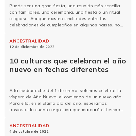
Puede ser una gran fiesta, una reunión más sencilla
con familiares, una ceremonia, una fiesta o un ritual
religioso. Aunque existen similitudes entre las
celebraciones de cumpleaños en algunos países, no
todos celebran esta fiesta de la misma manera. Si bien
estamos acostumbrados a comer pastel y muchos
ANCESTRALIDAD
bocadillos en el cumpleaños, que se celebra …
Sigue
12 de diciembre de 2022
leyendo
10 culturas que celebran el año
nuevo en fechas diferentes
A la medianoche del 1 de enero, solemos celebrar la
víspera de Año Nuevo, el comienzo de un nuevo año.
Para ello, en el último día del año, esperamos
ansiosos la cuenta regresiva que marcará el tiempo
exacto del paso de un año a otro. Así que celebramos
con fuegos artificiales, fiestas y muchos deseos …
ANCESTRALIDAD
Sigue leyendo
4 de octubre de 2022