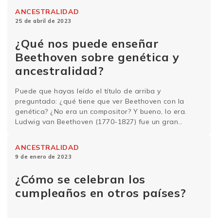
genética y las curiosidades ancestrales de la
ANCESTRALIDAD
Patagonia, en América del …
Sigue leyendo
25 de abril de 2023
¿Qué nos puede enseñar
Beethoven sobre genética y
ancestralidad?
Puede que hayas leído el título de arriba y
preguntado: ¿qué tiene que ver Beethoven con la
genética? ¿No era un compositor? Y bueno, lo era.
Ludwig van Beethoven (1770-1827) fue un gran
compositor alemán, conocido por obras maestras
como la Novena Sinfonía. Fue una figura muy
ANCESTRALIDAD
importante para la música clásica en la época …
Sigue
9 de enero de 2023
leyendo
¿Cómo se celebran los
cumpleaños en otros países?