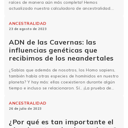
raíces de manera aún más completa! Hemos
actualizado nuestra calculadora de ancestralidad.
Esto significa que los resultados del informe
Ancestralidad Global están mucho más precisos.
ANCESTRALIDAD
Además, se han añadido nuevas regiones geográficas
23 de agosto de 2023
y grupos poblacionales al informe. Ahora nuestros …
Sigue leyendo
ADN de las Cavernas: las
influencias genéticas que
recibimos de los neandertales
¿Sabías que además de nosotros, los Homo sapiens,
también había otras especies de homínidos en nuestro
planeta? Y hay más: ellas coexistieron durante algún
tiempo e incluso se relacionaron. Sí… ¡La prueba de
todo esto está en nuestro ADN! Puedes comprobarlo
en nuestro nuevo informe, «ADN de las Cavernas». Ven
ANCESTRALIDAD
con Generas que te lo …
Sigue leyendo
26 de julio de 2023
¿Por qué es tan importante el