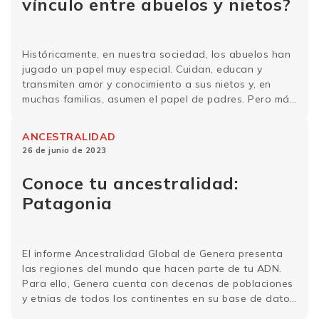
vínculo entre abuelos y nietos?
Históricamente, en nuestra sociedad, los abuelos han
jugado un papel muy especial. Cuidan, educan y
transmiten amor y conocimiento a sus nietos y, en
muchas familias, asumen el papel de padres. Pero más
allá de todas las cuestiones sociales y emocionales,
¿qué tiene que decir la genética sobre este vínculo
ANCESTRALIDAD
entre abuelos y nietos? La …
Sigue leyendo
26 de junio de 2023
Conoce tu ancestralidad:
Patagonia
El informe Ancestralidad Global de Genera presenta
las regiones del mundo que hacen parte de tu ADN.
Para ello, Genera cuenta con decenas de poblaciones
y etnias de todos los continentes en su base de datos
genéticos. Conoce un poco más de la historia