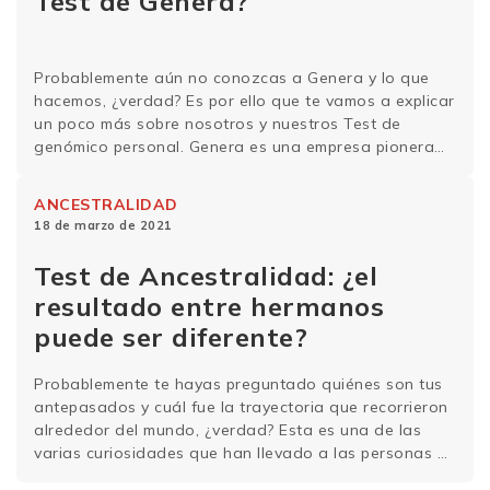
Test de Genera?
Probablemente aún no conozcas a Genera y lo que
hacemos, ¿verdad? Es por ello que te vamos a explicar
un poco más sobre nosotros y nuestros Test de
genómico personal. Genera es una empresa pionera
en el segmento de pruebas genéticas directas al
consumidor. Nacimos en 2010 y desde entonces
ANCESTRALIDAD
hemos llevado a cabo mapeos …
Sigue leyendo
18 de marzo de 2021
Test de Ancestralidad: ¿el
resultado entre hermanos
puede ser diferente?
Probablemente te hayas preguntado quiénes son tus
antepasados y cuál fue la trayectoria que recorrieron
alrededor del mundo, ¿verdad? Esta es una de las
varias curiosidades que han llevado a las personas a
hacerse un test de ancestralidad. Si hacer un mapeo