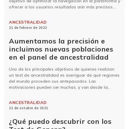
objetivo de optimizar la navegación en la plataforma y
ofrecer a los usuarios resultados aún más precisos.
Las coincidencias genéticas presentadas en nuestra
plataforma se han hecho más específicas y asertivas
ANCESTRALIDAD
en comparación con la metodología de análisis …
21 de febrero de 2022
Sigue leyendo
Aumentamos la precisión e
incluimos nuevas poblaciones
en el panel de ancestralidad
Uno de los principales objetivos de quienes realizan
un test de ancestralidad es averiguar de qué regiones
del mundo proceden sus antepasados. Las
motivaciones pueden ser muchas, y van desde la
simple curiosidad hasta el deseo de buscar registros
históricos o planificar un viaje. Por lo tanto, cuanto
ANCESTRALIDAD
más precisos sean estos resultados, mejor. En …
Sigue
21 de octubre de 2021
leyendo
¿Qué puedo descubrir con los