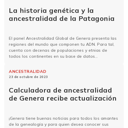
enfoca en estudiar estas …
Sigue leyendo
La historia genética y la
ancestralidad de la Patagonia
El panel Ancestralidad Global de Genera presenta las
regiones del mundo que componen tu ADN. Para tal,
cuenta con decenas de populaciones y etnias de
todos los continentes en su base de datos
genéticos. Conoce más sobre la historia genética y
curiosidades ancestrales de la región de la
ANCESTRALIDAD
Patagonia. Historia genética y la ancestralidad de …
23 de octubre de 2023
Sigue leyendo
Calculadora de ancestralidad
de Genera recibe actualización
¡Genera tiene buenas noticias para todos los amantes
de la genealogía y para quien desea conocer sus