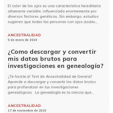
El color de los ojos es una característica hereditaria
altamente variable, influenciada enormemente por
diversos factores genéticos. Sin embargo, estudios
sugieren que todas las personas con ojos azules
pueden descender de un ancestro común. Sigue
leyendo para comprender más sobre esta hipótesis y
ANCESTRALIDAD
aprender acerca de la genética del color de los ojos.
5 de enero de 2024
¿Qué determina …
Sigue leyendo
¿Como descargar y convertir
mis datos brutos para
investigaciones en genealogía?
¿Te hiciste el Test de Ancestralidad de Genera?
Aprende a descargar y convertir los datos brutos
para profundizar en tus investigaciones
genealógicas. La genealogía es la ciencia que
estudia nuestra ascendencia y descendencia, es decir,
la relación de parentesco entre individuos y el origen
ANCESTRALIDAD
de nuestros antepasados. La genealogía genética se
17 de noviembre de 2023