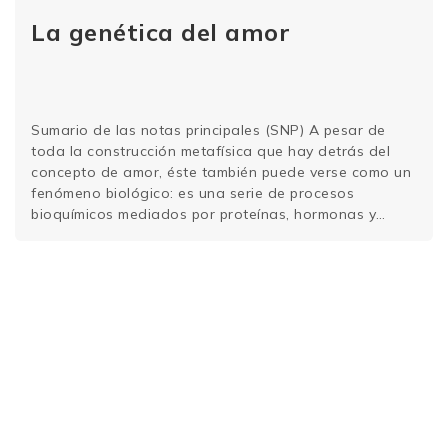
La genética del amor
Sumario de las notas principales (SNP) A pesar de
toda la construcción metafísica que hay detrás del
concepto de amor, éste también puede verse como un
fenómeno biológico: es una serie de procesos
bioquímicos mediados por proteínas, hormonas y
receptores; Como en todo fenómeno biológico, la
genética desempeña un papel importante.
Especialmente los genes HLA, …
Sigue leyendo