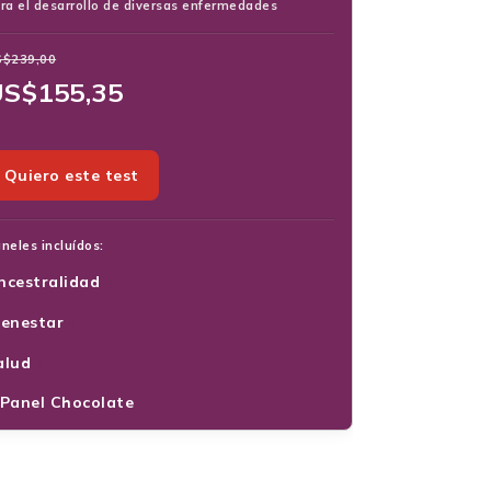
ra el desarrollo de diversas enfermedades
S$
239,00
US$
155,35
Quiero este test
neles incluídos:
ncestralidad
i
ienestar
i
alud
i
 Panel Chocolate