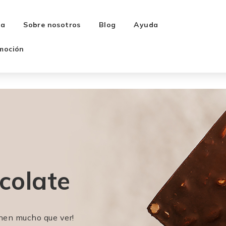
ra
Sobre nosotros
Blog
Ayuda
moción
colate
enen mucho que ver!