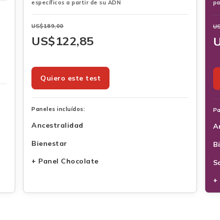
específicos a partir de su ADN
pa
US$
189,00
U
US$
122,85
Quiero este test
Paneles incluídos:
Pa
Ancestralidad
A
i
Bienestar
B
i
+ Panel Chocolate
S
+