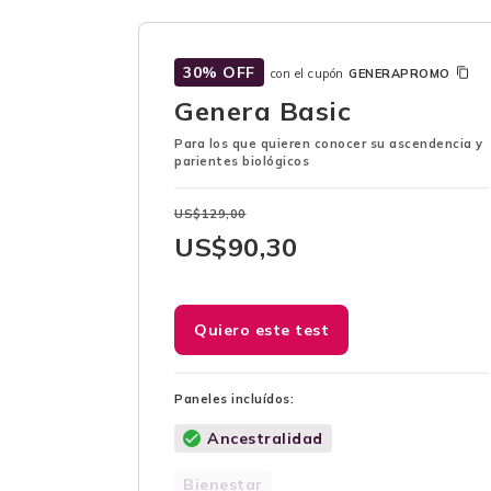
30% OFF
con el cupón
GENERAPROMO
Genera Basic
Para los que quieren conocer su ascendencia y
parientes biológicos
US$
129,00
US$
90,30
Quiero este test
Paneles incluídos:
Ancestralidad
Bienestar