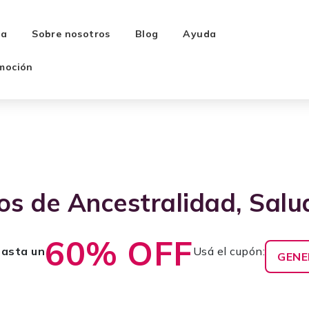
ra
Sobre nosotros
Blog
Ayuda
moción
os de Ancestralidad, Salu
60% OFF
asta un
Usá el cupón:
GEN