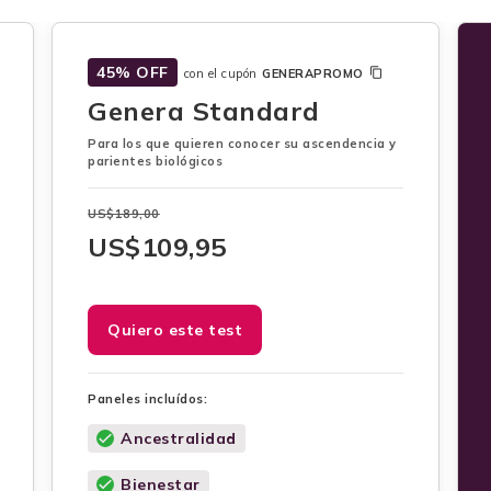
45% OFF
con el cupón
GENERAPROMO
Genera Standard
Para los que quieren conocer su ascendencia y
parientes biológicos
US$
189,00
US$
109,95
Quiero este test
Paneles incluídos:
Ancestralidad
Bienestar