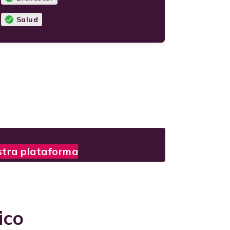
Salud
stra plataforma
ico