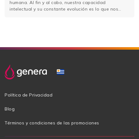
humana. Al fin y al cabo, nuestra capacidad
intelectual y su constante evolución es lo que nos
diferencia del resto de seres vivos de nuestro planeta.
Por ello, en base a varios estudios, algunos
estudiosos estiman que una parte relevante …
Sigue
leyendo
Política de Privacidad
Blog
Términos y condiciones de las promociones