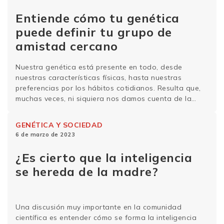
Entiende cómo tu genética
puede definir tu grupo de
amistad cercano
Nuestra genética está presente en todo, desde
nuestras características físicas, hasta nuestras
preferencias por los hábitos cotidianos. Resulta que,
muchas veces, ni siquiera nos damos cuenta de la
influencia que ejerce sobre quiénes somos, cómo nos
comportamos y nos relacionamos en la sociedad.
GENÉTICA Y SOCIEDAD
Incluso puede interferir en nuestras amistades e
6 de marzo de 2023
incluso está presente en la …
Sigue leyendo
¿Es cierto que la inteligencia
se hereda de la madre?
Una discusión muy importante en la comunidad
científica es entender cómo se forma la inteligencia