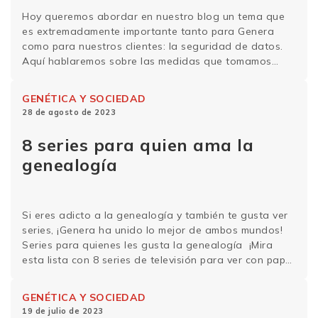
Hoy queremos abordar en nuestro blog un tema que
es extremadamente importante tanto para Genera
como para nuestros clientes: la seguridad de datos.
Aquí hablaremos sobre las medidas que tomamos
para proteger los datos personales y genéticos de
nuestros clientes, con la intención de que todas las
GENÉTICA Y SOCIEDAD
personas que hayan realizado o deseen realizar su …
28 de agosto de 2023
Sigue leyendo
8 series para quien ama la
genealogía
Si eres adicto a la genealogía y también te gusta ver
series, ¡Genera ha unido lo mejor de ambos mundos!
Series para quienes les gusta la genealogía ¡Mira
esta lista con 8 series de televisión para ver con papel
y lapicero en mano y hacer el árbol genealógico de los
personajes! 1.Dark Imagen: reproducción/Netflix Si …
GENÉTICA Y SOCIEDAD
Sigue leyendo
19 de julio de 2023