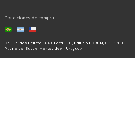
Condiciones de compra
Dr. Euclides Peluffo 1649, Local 001, Edificio FORUM, CP 11300
Puerto del Buceo, Montevideo - Uruguay