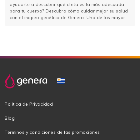
ayudarte a descubrir qué dieta es la más adecuada
para tu cuerpo? Descubra cómo cuidar mejor su salud
con el mapeo genético de Genera. Una de las mayores
dificultades cuando intentamos encontrar la dieta
perfecta es …
Sigue leyendo
Política de Privacidad
Blog
Términos y condiciones de las promociones