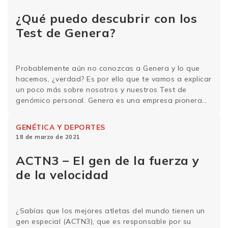
¿Qué puedo descubrir con los
Test de Genera?
Probablemente aún no conozcas a Genera y lo que
hacemos, ¿verdad? Es por ello que te vamos a explicar
un poco más sobre nosotros y nuestros Test de
genómico personal. Genera es una empresa pionera
en el segmento de pruebas genéticas directas al
consumidor. Nacimos en 2010 y desde entonces
GENÉTICA Y DEPORTES
hemos llevado a cabo mapeos …
Sigue leyendo
18 de marzo de 2021
ACTN3 – El gen de la fuerza y
de la velocidad
¿Sabías que los mejores atletas del mundo tienen un
gen especial (ACTN3), que es responsable por su