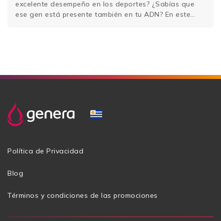
excelente desempeño en los deportes? ¿Sabías que
ese gen está presente también en tu ADN? En este
artículo, entenderás un poco sobre el gen ACTN3 y
descubrirás cómo tu cuerpo es semejante al de un
atleta de alto …
Sigue leyendo
Política de Privacidad
Blog
Términos y condiciones de las promociones