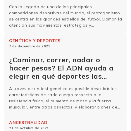
Con la llegada de una de las principales
competiciones deportivas del mundo, el protagonismo
se centra en las grandes estrellas del fútbol. Llaman la
atención sus movimientos, estrategias y
características físicas, así como sus sueldos con cifras
que frecuentemente rondan los millones de dólares
GENÉTICA Y DEPORTES
mensuales. A partir de eso, muchas personas piensan:
7 de diciembre de 2021
¿podría ser yo …
Sigue leyendo
¿Caminar, correr, nadar o
hacer pesas? El ADN ayuda a
elegir en qué deportes las
personas son más eficientes
A través de un test genético es posible descubrir las
características de cada cuerpo respecto a la
resistencia física, el aumento de masa y la fuerza
muscular, entre otros aspectos, y elaborar planes de
entrenamientos personalizados y eficaces. A nivel
mundial, 1 de cada 4 adultos no alcanza los niveles
ANCESTRALIDAD
de actividad física recomendados y …
Sigue leyendo
21 de octubre de 2021