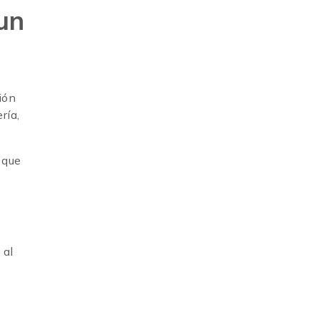
un
ión
ría,
 que
 al