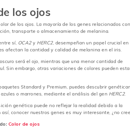
de los ojos
lor de los ojos. La mayoría de los genes relacionados co
ucción, transporte o almacenamiento de melanina.
ntre sí,
OCA2
y
HERC2
, desempeñan un papel crucial en 
es afectan la cantidad y calidad de melanina en el iris.
oscuro será el ojo, mientras que una menor cantidad de
ul. Sin embargo, otras variaciones de colores pueden esta
s paquetes Standard y Premium, puedes descubrir genétic
 azules o marrones, mediante el análisis del gen
HERC2
.
ción genética puede no reflejar la realidad debido a la
n así, conocer nuestros genes es muy interesante, ¿no cre
ado:
Color de ojos