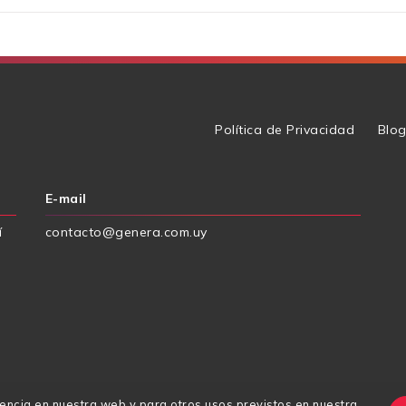
Política de Privacidad
Blo
E-mail
í
contacto@genera.com.uy
iencia en nuestra web y para otros usos previstos en nuestra