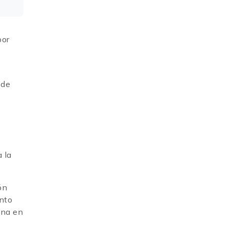
por
 de
a la
ón
ento
ina en