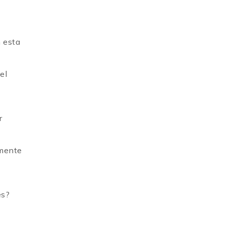
n esta
el
r
amente
es?