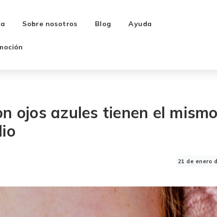
ra
Sobre nosotros
Blog
Ayuda
moción
n ojos azules tienen el mism
dio
21 de enero 