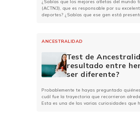
¿Sabías que los mejores atletas del mundo t
(ACTN3), que es responsable por su excelen
deportes? ¿Sabías que ese gen está present
este artículo, entenderás un poco sobre el 
cómo tu cuerpo es semejante al de un atleta
ANCESTRALIDAD
Test de Ancestralid
resultado entre h
ser diferente?
Probablemente te hayas preguntado quiénes
cuál fue la trayectoria que recorrieron alre
Esta es una de las varias curiosidades que 
a hacerse un test de ancestralidad. Si hace
década de los 1980 era casi imposible por 