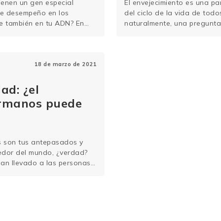
ienen un gen especial
El envejecimiento es una pa
te desempeño en los
del ciclo de la vida de todo
e también en tu ADN? En
naturalmente, una pregunta
gen ACTN3 y descubrirás
no es sencilla y atraviesa 
 de alto …
Sigue leyendo
profesionales. La pregunt
leyendo
18 de marzo de 2021
ad: ¿el
ermanos puede
 son tus antepasados y
dedor del mundo, ¿verdad?
han llevado a las personas
r un mapeo genético en la
su elevado …
Sigue leyendo