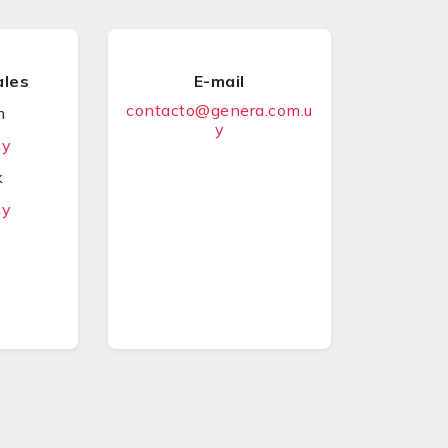
ales
E-mail
contacto@genera.com.u
m
y
uy
k
uy