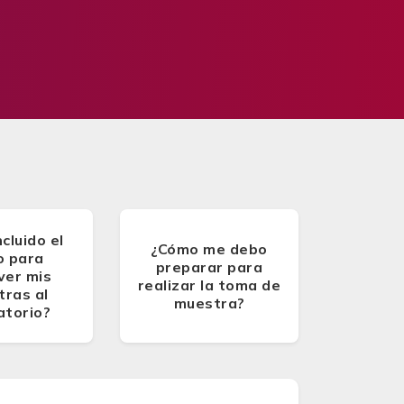
ncluido el
¿Cómo me debo
o para
preparar para
ver mis
realizar la toma de
ras al
muestra?
atorio?