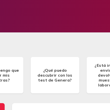
¿Está i
tengo que
¿Qué puedo
enví
r mis
descubrir con los
devol
tras?
test de Genera?
muest
labor