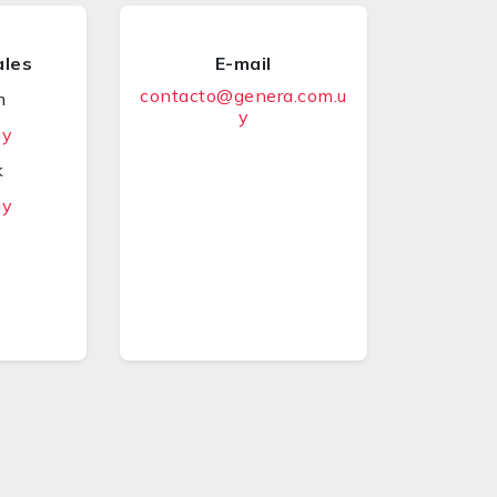
ales
E-mail
contacto@genera.com.u
m
y
uy
k
uy