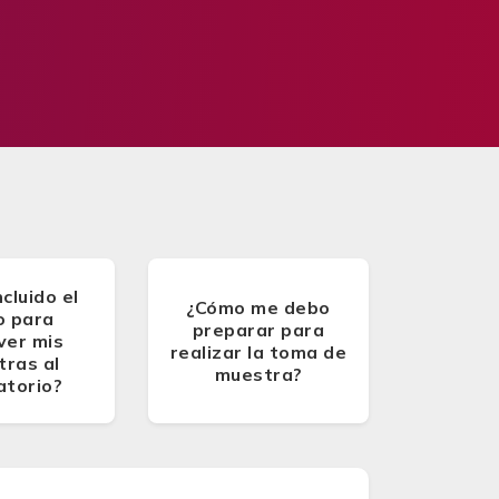
ncluido el
¿Cómo me debo
o para
preparar para
ver mis
realizar la toma de
ras al
muestra?
atorio?