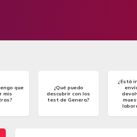
¿Está i
tengo que
¿Qué puedo
enví
r mis
descubrir con los
devol
tras?
test de Genera?
muest
labor