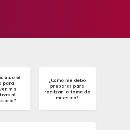
ncluido el
¿Cómo me debo
o para
preparar para
ver mis
realizar la toma de
ras al
muestra?
atorio?