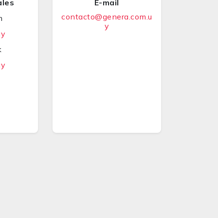
ales
E-mail
contacto@genera.com.u
m
y
uy
k
uy