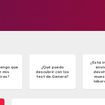
¿Está i
tengo que
¿Qué puedo
enví
r mis
descubrir con los
devol
tras?
test de Genera?
muest
labor