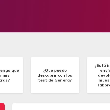
¿Está i
tengo que
¿Qué puedo
enví
r mis
descubrir con los
devol
tras?
test de Genera?
muest
labor