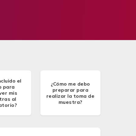
ncluido el
¿Cómo me debo
o para
preparar para
ver mis
realizar la toma de
ras al
muestra?
atorio?