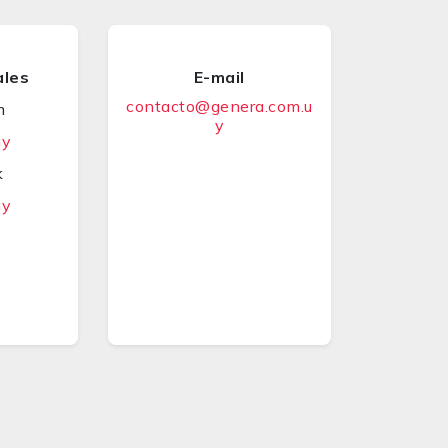
ales
E-mail
contacto@genera.com.u
m
y
uy
k
uy